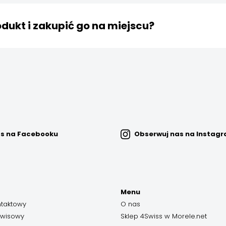
marketi
łpracy marketingowej prosimy kierować na adres
dukt i zakupić go na miejscu?
lepów stacjonarnych. Prowadzimy jedynie sprzedaż wysyłkową 
najbardziej wyczerpujące. Pamiętaj, że zgodnie z ustawą o 
kresie koniecznym do sprawdzenia jego charakteru, cech i fu
esyłki.
as na Facebooku
Obserwuj nas na Instag
Menu
ntaktowy
O nas
rwisowy
Sklep 4Swiss w Morele.net