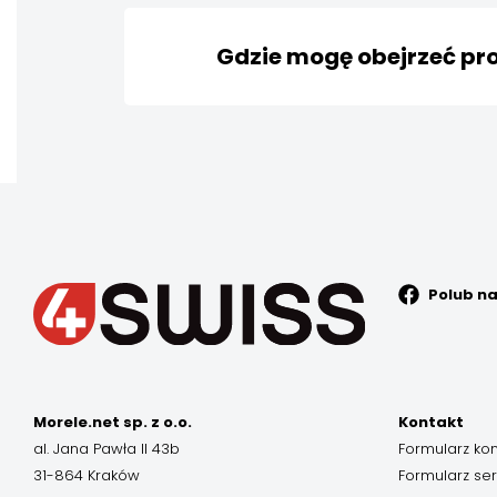
Zgłoszenia odnoszące się do wspó
Gdzie mogę obejrzeć pro
W chwili obecnej nie posiadamy sk
opisy naszych produktów były jak 
produkt i zapoznać się z nim w za
zwrócić do 14 dni od otrzymania prz
Polub n
Morele.net sp. z o.o.
Kontakt
al. Jana Pawła II 43b
Formularz ko
31-864 Kraków
Formularz se