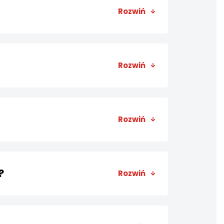
ji.
Rozwiń
 wysyłamy zatem jedynie drogą
Rozwiń
zyczyny do 14 dni od momentu
min
i
Prawo odstąpienia od umowy
Rozwiń
formularza serwisowego poprzez
tyfikator zgłoszenia, dzięki
?
Rozwiń
nością. Na czas transportu
icznych. Zalecamy wykorzystanie