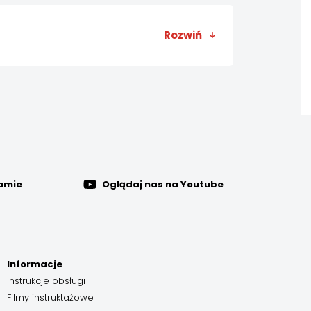
ng@4swiss.pl
.
Rozwiń
i dokładamy wszelkich starań, aby
Prawach Konsumenta możesz zamówić
nkcjonowania. Zamówienie możesz
ramie
Oglądaj nas na Youtube
Informacje
Instrukcje obsługi
Filmy instruktażowe