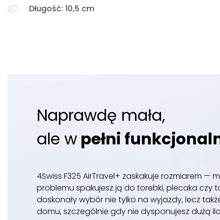
Długość: 10,5 cm
Naprawdę mała,
ale w
pełni funkcjonal
4Swiss F325 AirTravel+ zaskakuje rozmiarem — mie
problemu spakujesz ją do torebki, plecaka czy t
doskonały wybór nie tylko na wyjazdy, lecz tak
domu, szczególnie gdy nie dysponujesz dużą il