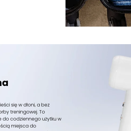
na
ści się w dłoni, a bez
orby treningowej. To
że do codziennego użytku w
ością miejsca do