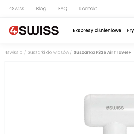
4Swiss
Blog
FAQ
Kontakt
Ekspresy ciśnieniowe
Fr
4swiss.pl
Suszarki do włosów
Suszarka F325 AirTravel+
/
/