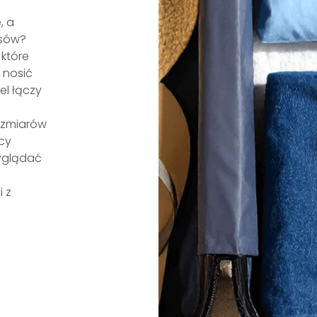
, a
osów?
 które
 nosić
el łączy
ozmiarów
cy
wyglądać
 z