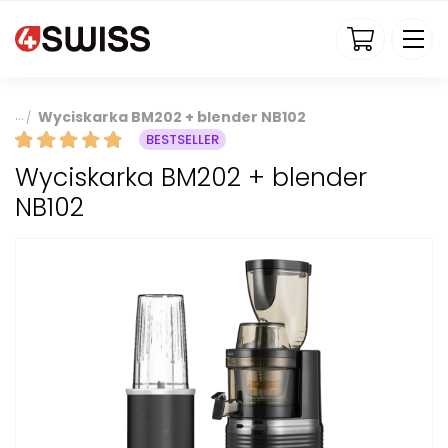
4swiss.pl
Wyciskarka BM202 + blender NB102
/
BESTSELLER
Wyciskarka BM202 + blender
NB102