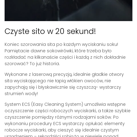
Czyste sito w 20 sekund!
Koniec szorowania sita po każdym wyciskaniu soku!
Pamiętacie dawne sokowirówki, które trzeba było
rozkładać na kilkanaście części i każdą z nich dokładnie
szorować? To już historia.
Wykonane z laserową precyzją, idealnie gładkie otwory
sita wyciskającego nie łapią włókien owoców, nie
zapychają się i błyskawicznie się czyszczą- wystarczy
strumień wody!
System ECS (Easy Cleaning System) umożliwia wstępne
oczyszczenie części roboczych wyciskarki, a także szybkie
czyszczenie pomiędzy różnymi rodzajami soków. Po
wykonaniu procedury ECS wystarczy opłukać elementy
robocze wyciskarki, aby cieszyć się idealnie czystym
urządzeniem – rekordziści robią to w niewiele ponad