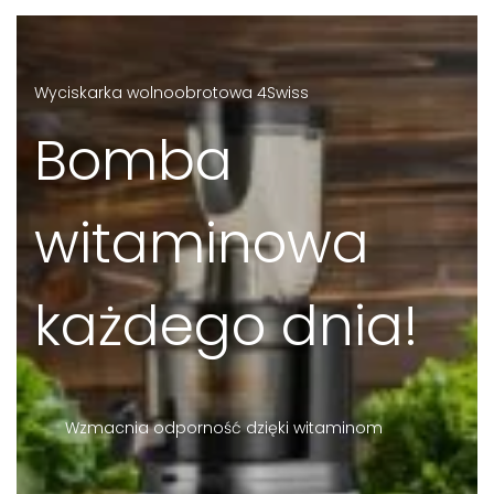
Wyciskarka wolnoobrotowa 4Swiss
Bomba
witaminowa
każdego dnia!
Wzmacnia odporność dzięki witaminom