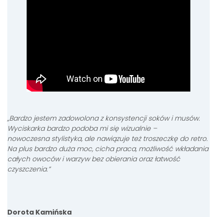
„Bardzo jestem zadowolona z konsystencji soków i musów.
Wyciskarka bardzo podoba mi się wizualnie –
nowoczesna stylistyka, ale nawiązuje też troszeczkę do retro.
Na plus bardzo duża moc, cicha praca, możliwość wkładania
całych owoców i warzyw bez obierania oraz łatwość
czyszczenia.”
Dorota Kamińska