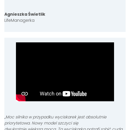
Agnieszka Świetlik
LifeManagerka
„
Moc silnika w przypadku wyciskarek jest absolutnie
priorytetowa. Nowy model szczyci się
dwukrotnie większą mocą. Ta wyciskarka potrafi robić cuda,