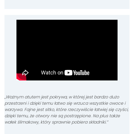
„
Ważnym atutem jest pokrywa, w której jest bardzo dużo
przestrzeni i dzięki temu łatwo się wrzuca wszystkie owoce i
warzywa. Fajne jest sitko, które rzeczywiście łatwiej się czyści,
dzięki temu, że otwory nie są postrzępione. Na plus także
wałek ślimakowy, który sprawnie pobiera składniki
.”