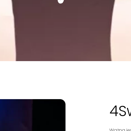
4Sw
Ważna je