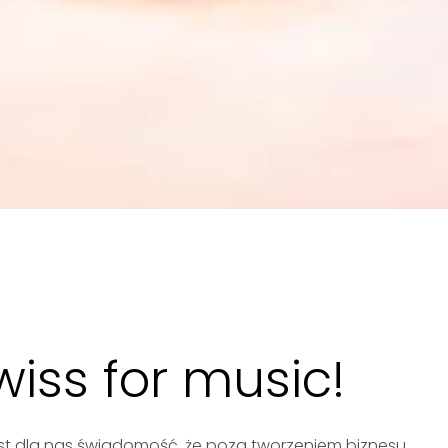
iss for music!
st dla nas świadomość, że poza tworzeniem biznesu