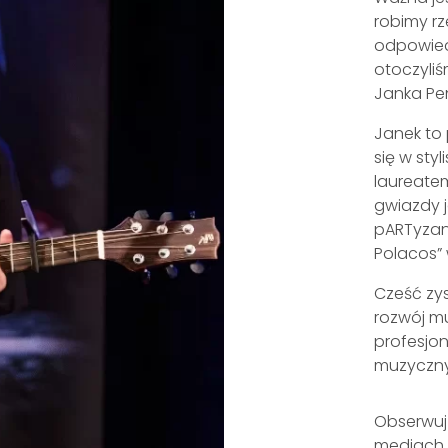
robimy rz
odpowied
otoczyli
Janka Pen
Janek to 
się w styl
laureatem
gwiazdy 
pARTyzant
Polacos” 
Cześć zy
rozwój m
profesjon
muzycznym
Obserwuj
mediach