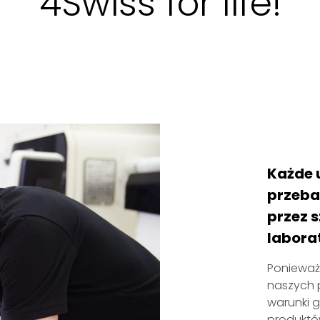
4Swiss for life!
Każde u
przeba
przez 
laborat
Ponieważ
naszych 
warunki g
produktów