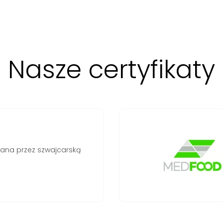
Nasze certyfikaty
stwo produktów
e przez firmę MedFood