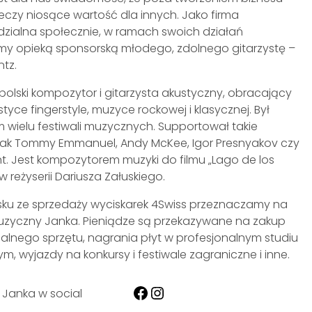
eczy niosące wartość dla innych. Jako firma
zialna społecznie, w ramach swoich działań
śmy opieką sponsorską młodego, zdolnego gitarzystę –
tz.
polski kompozytor i gitarzysta akustyczny, obracający
istyce fingerstyle, muzyce rockowej i klasycznej. Był
 wielu festiwali muzycznych. Supportował takie
jak Tommy Emmanuel, Andy McKee, Igor Presnyakov czy
. Jest kompozytorem muzyki do filmu „Lago de los
w reżyserii Dariusza Załuskiego.
sku ze sprzedaży wyciskarek 4Swiss przeznaczamy na
uzyczny Janka. Pieniądze są przekazywane na zakup
alnego sprzętu, nagrania płyt w profesjonalnym studiu
, wyjazdy na konkursy i festiwale zagraniczne i inne.
Facebook
Instagram
 Janka w social