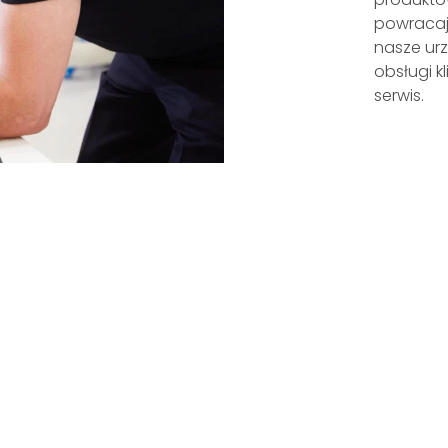
powracaj
nasze ur
obsługi k
serwis.