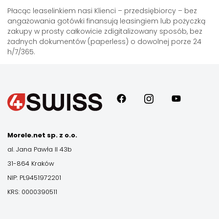
Płacąc leaselinkiem nasi Klienci – przedsiębiorcy – bez
angażowania gotówki finansują leasingiem lub pożyczką
zakupy w prosty całkowicie zdigitalizowany sposób, bez
żadnych dokumentów (paperless) o dowolnej porze 24
h/7/365.
Morele.net sp. z o.o.
al. Jana Pawła II 43b
31-864 Kraków
NIP: PL9451972201
KRS: 0000390511