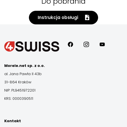
Do pobrania
Instrukcja obsługi
Morele.net sp. z o.o.
al. Jana Pawła II 43b
31-864 Kraków
NIP: PL9451972201
KRS: 0000390511
Kontakt