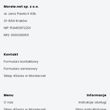
Morele.net sp. z o.o.
al. Jana Pawła II 43b
31-864 Kraków
NIP: PL9451972201
KRS: 0000390511
Kontakt
Formularz kontaktowy
Formularz serwisowy
Sklep 4Swiss w Morele.net
Menu
Informacje
O nas
Instrukcje obsługi
Sklep 4Swiss w Morele.net
Filmy instruktażowe