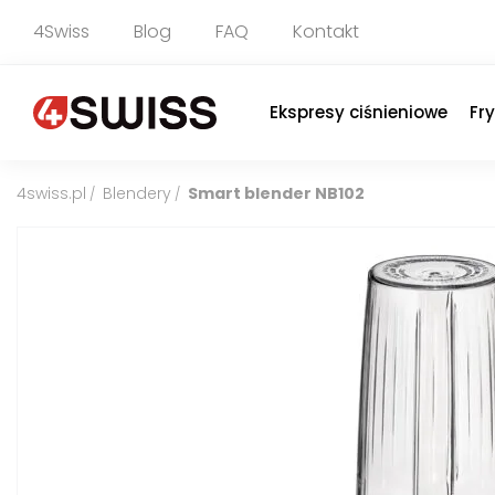
4Swiss
Blog
FAQ
Kontakt
Ekspresy ciśnieniowe
Fr
4swiss.pl
Blendery
Smart blender NB102
/
/