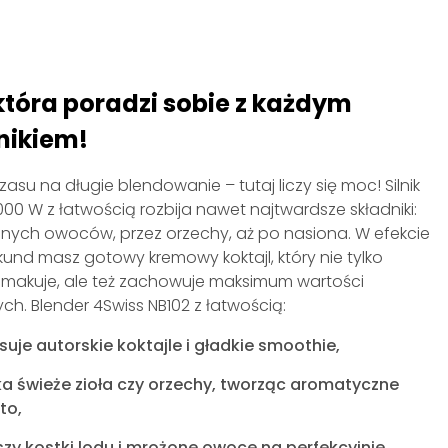
która poradzi sobie z każdym
nikiem!
czasu na długie blendowanie – tutaj liczy się moc! Silnik
00 W z łatwością rozbija nawet najtwardsze składniki:
nych owoców, przez orzechy, aż po nasiona. W efekcie
ekund masz gotowy kremowy koktajl, który nie tylko
 smakuje, ale też zachowuje maksimum wartości
h. Blender 4Swiss NB102 z łatwością:
suje autorskie koktajle i gładkie smoothie,
ka świeże zioła czy orzechy, tworząc aromatyczne
to,
szy kostki lodu i mrożone owoce na perfekcyjnie