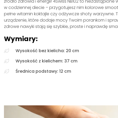
źródło zdrowia i energii! 4Swiss NB102 to niezastąpione
w codziennej diecie – przygotujesz nim kolorowe smoot
pełne witamin koktajle czy odżywcze shoty warzywne. 
urządzenie, które dodaje mocy Twoim porankom i spraw
zdrowe nawyki stają się szybkie, proste i naprawdę sm
Wymiary:
Wysokość bez kielicha: 20 cm
Wysokość z kielichem: 37 cm
Średnica podstawy: 12 cm