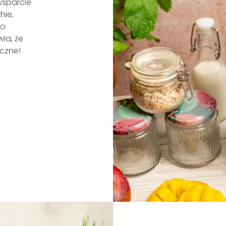
 wsparcie
hie,
To
ia, że
aczne!