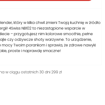
ender, który w kilka chwil zmieni Twoją kuchnię w źródło
ergii! 4Swiss NB102 to niezastąpione wsparcie w
diecie – przygotujesz nim kolorowe smoothie, pełne
tajle czy odżywcze shoty warzywne. To urządzenie,
e mocy Twoim porankom i sprawia, że zdrowe nawyki
ybkie, proste i naprawdę smaczne!
na w ciągu ostatnich 30 dni 299 zł