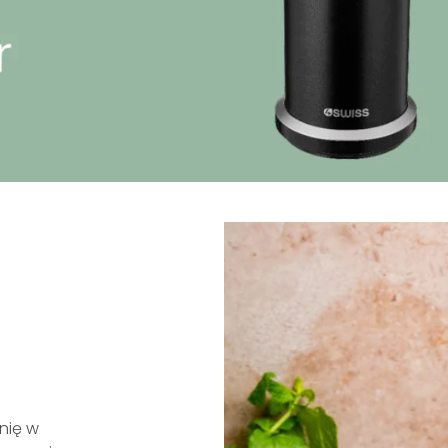
hnię w