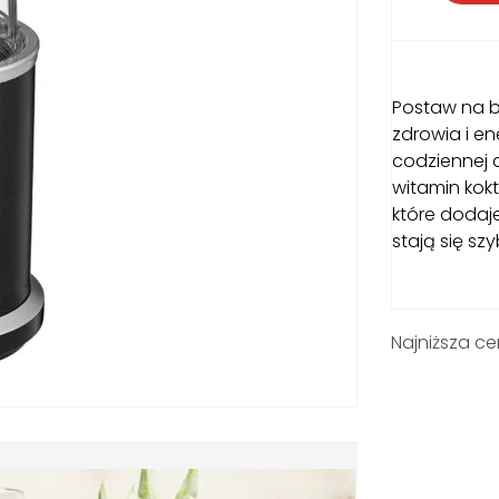
Postaw na bl
zdrowia i en
codziennej 
witamin kok
które dodaj
stają się sz
Najniższa ce