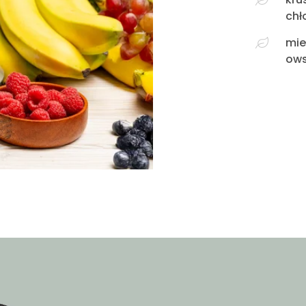
chł
mie
ows