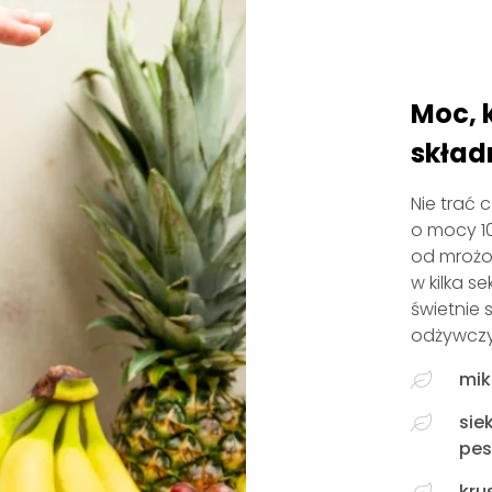
Moc, 
skład
Nie trać 
o mocy 10
od mrożo
w kilka s
świetnie
odżywczyc
mik
sie
pes
kru