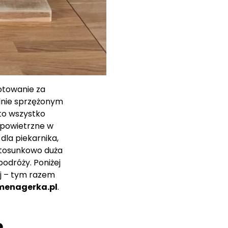
gotowanie za
ilnie sprzężonym
to wszystko
e powietrzne w
dla piekarnika,
stosunkowo duża
odróży. Poniżej
ej – tym razem
emenagerka.pl
.
ę