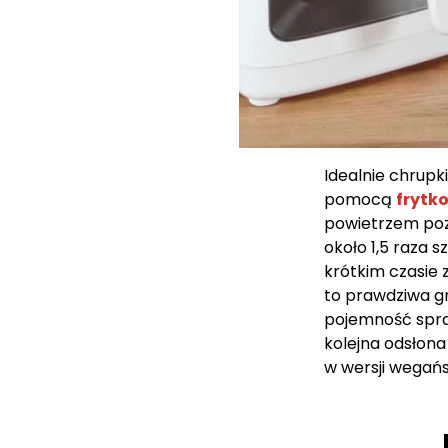
Idealnie chrupk
pomocą
frytk
powietrzem poz
około 1,5 raza s
krótkim czasie 
to prawdziwa g
pojemność spraw
kolejna odsłona
w wersji wegańsk