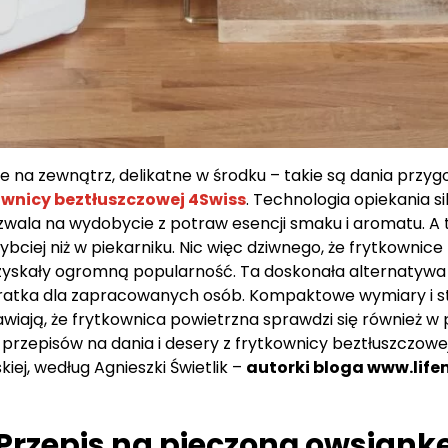
ie na zewnątrz, delikatne w środku – takie są dania przy
ownicy beztłuszczowej 4Swiss
. Technologia opiekania s
wala na wydobycie z potraw esencji smaku i aromatu. A 
zybciej niż w piekarniku. Nic więc dziwnego, że frytkownic
zyskały ogromną popularność. Ta doskonała alternatywa 
ratka dla zapracowanych osób. Kompaktowe wymiary i 
iają, że frytkownica powietrzna sprawdzi się również w p
 przepisów na dania i desery z frytkownicy beztłuszczow
iej, według Agnieszki Świetlik –
autorki bloga www.lif
Przepis na pieczoną owsiank