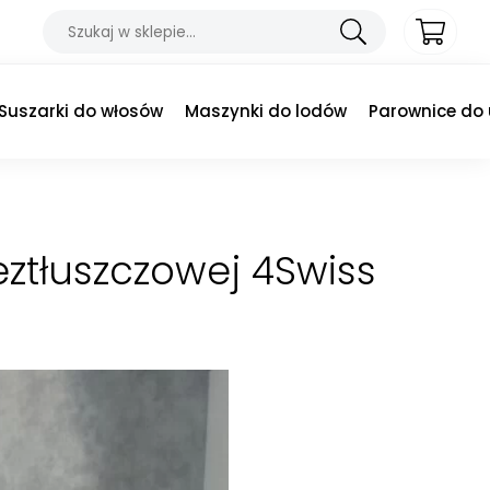
Suszarki do włosów
Maszynki do lodów
Parownice do
eztłuszczowej 4Swiss