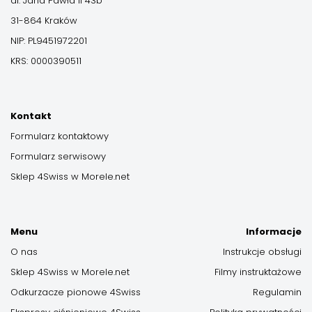
al. Jana Pawła II 43b
31-864 Kraków
NIP: PL9451972201
KRS: 0000390511
Kontakt
Formularz kontaktowy
Formularz serwisowy
Sklep 4Swiss w Morele.net
Menu
Informacje
O nas
Instrukcje obsługi
Sklep 4Swiss w Morele.net
Filmy instruktażowe
Odkurzacze pionowe 4Swiss
Regulamin