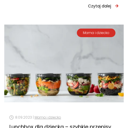
na przygotowanie smacznych potraw z minimalnym
Czytaj dalej
użyciem oleju lub…
Mama i dziecko
8.09.2023 |
Mama i dziecko
Lunchbox dla dziecka – szybkie przepisy