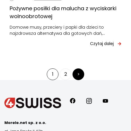
Pożywne posiłki dla malucha z wyciskarki
wolnoobrotowej
Domowe musy, przeciery i papki dla dzieci to
najzdrowsza alternatywa dla gotowych dań,
dostępnych w sklepie. Dlaczego? Ponieważ ich
Czytaj dalej
skład…
Stronicowanie
1
2
>
wpisów
Morele.net sp. z o.o.