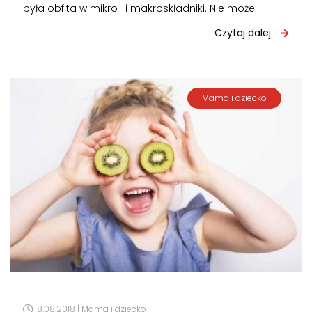
była obfita w mikro- i makroskładniki. Nie może
oczywiście zabraknąć warzyw i…
Czytaj dalej
Mama i dziecko
8.08.2018 |
Mama i dziecko