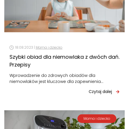
18.08.2023 |
Mama i dziecko
Szybki obiad dla niemowlaka z dwóch dań.
Przepisy
Wprowadzenie do zdrowych obiadów dla
niemowlaków jest kluczowe dla zapewnienia
prawidłowego rozwoju i zdrowia dziecka.
Czytaj dalej
Przygotowanie odpowiednich posiłków dla
niemowlaka…
Mama i dziecko