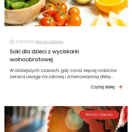
27.10.2023 |
Mama i dziecko
Soki dla dzieci z wyciskarki
wolnoobrotowej
W dzisiejszych czasach, gdy coraz więcej rodziców
zwraca uwagę na zdrową i zrównoważoną dietę
swoich dzieci, temat soków stał się…
Czytaj dalej
Mama i dziecko