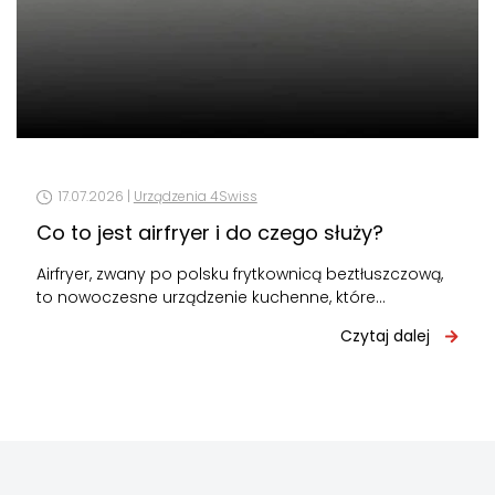
17.07.2026 |
Urządzenia 4Swiss
Co to jest airfryer i do czego służy?
Airfryer, zwany po polsku frytkownicą beztłuszczową,
to nowoczesne urządzenie kuchenne, które
przygotowuje potrawy za pomocą intensywnie
Czytaj dalej
cyrkulującego gorącego powietrza zamiast…