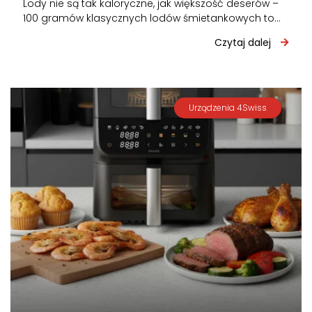
Lody nie są tak kaloryczne, jak większość deserów –
100 gramów klasycznych lodów śmietankowych to
około 160-200 kcal. Nie tuczą…
Czytaj dalej
Urządzenia 4Swiss