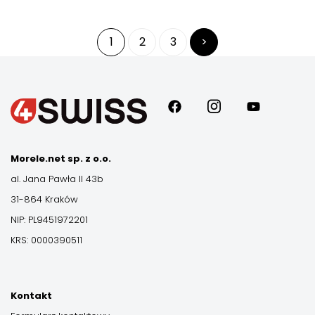
Stronicowanie
1
2
3
>
wpisów
Morele.net sp. z o.o.
al. Jana Pawła II 43b
31-864 Kraków
NIP: PL9451972201
KRS: 0000390511
Kontakt