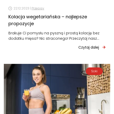
22.12.2023 |
Przepisy
Kolacja wegetariańska – najlepsze
propozycje
Brakuje Ci pomysłu na pyszną i prostą kolację bez
dodatku mięsa? Nic straconego! Przeczytaj nasz
najnowszy wpis i zainspiruj się…
Czytaj dalej
Soki