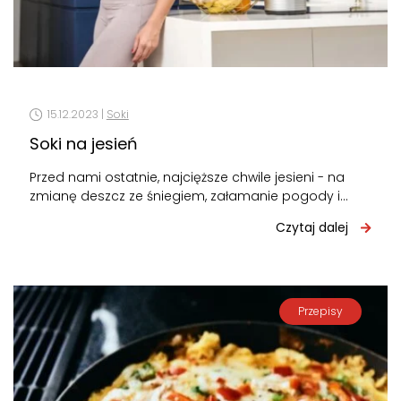
15.12.2023 |
Soki
Soki na jesień
Przed nami ostatnie, najcięższe chwile jesieni - na
zmianę deszcz ze śniegiem, załamanie pogody i
pora przejściowa do zimy. To…
Czytaj dalej
Przepisy