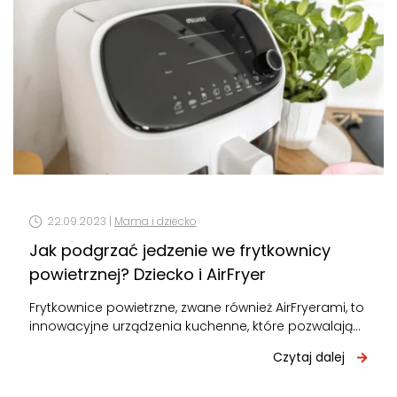
22.09.2023 |
Mama i dziecko
Jak podgrzać jedzenie we frytkownicy
powietrznej? Dziecko i AirFryer
Frytkownice powietrzne, zwane również AirFryerami, to
innowacyjne urządzenia kuchenne, które pozwalają
na przygotowanie smacznych potraw z minimalnym
Czytaj dalej
użyciem oleju lub…