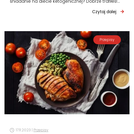
śniadanie na diecie ketogenicznej? Dobrze trafiłeś!
Przeczytaj poniższy wpis i pozbądź się problemu…
Czytaj dalej
Przepisy
17.11.2023 |
Przepisy