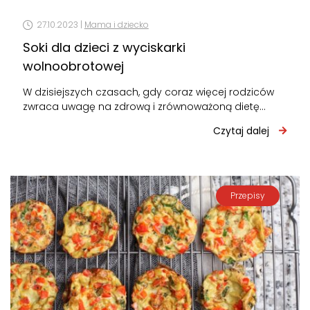
27.10.2023 |
Mama i dziecko
Soki dla dzieci z wyciskarki
wolnoobrotowej
W dzisiejszych czasach, gdy coraz więcej rodziców
zwraca uwagę na zdrową i zrównoważoną dietę
swoich dzieci, temat soków stał się…
Czytaj dalej
Przepisy