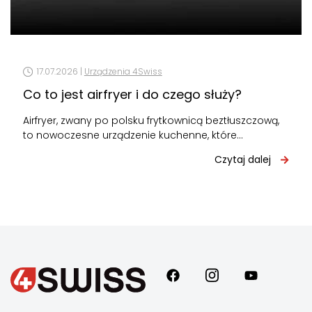
17.07.2026 |
Urządzenia 4Swiss
Co to jest airfryer i do czego służy?
Airfryer, zwany po polsku frytkownicą beztłuszczową,
to nowoczesne urządzenie kuchenne, które
przygotowuje potrawy za pomocą intensywnie
Czytaj dalej
cyrkulującego gorącego powietrza zamiast…