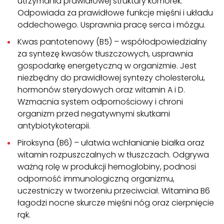
utrzymania prawidłowej struktury komórek.
Odpowiada za prawidłowe funkcje mięśni i układu
oddechowego. Usprawnia pracę serca i mózgu.
Kwas pantotenowy (B5) – współodpowiedzialny
za syntezę kwasów tłuszczowych, usprawnia
gospodarkę energetyczną w organizmie. Jest
niezbędny do prawidłowej syntezy cholesterolu,
hormonów sterydowych oraz witamin A i D.
Wzmacnia system odpornościowy i chroni
organizm przed negatywnymi skutkami
antybiotykoterapii.
Piroksyna (B6) – ułatwia wchłanianie białka oraz
witamin rozpuszczalnych w tłuszczach. Odgrywa
ważną rolę w produkcji hemoglobiny, podnosi
odporność immunologiczną organizmu,
uczestniczy w tworzeniu przeciwciał. Witamina B6
łagodzi nocne skurcze mięśni nóg oraz cierpnięcie
rąk.