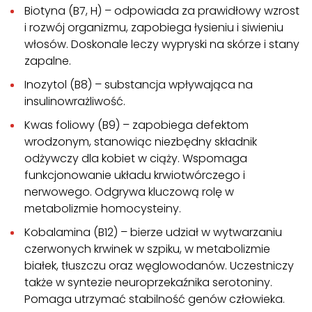
Biotyna (B7, H) – odpowiada za prawidłowy wzrost
i rozwój organizmu, zapobiega łysieniu i siwieniu
włosów. Doskonale leczy wypryski na skórze i stany
zapalne.
Inozytol (B8) – substancja wpływająca na
insulinowrażliwość.
Kwas foliowy (B9) – zapobiega defektom
wrodzonym, stanowiąc niezbędny składnik
odżywczy dla kobiet w ciąży. Wspomaga
funkcjonowanie układu krwiotwórczego i
nerwowego. Odgrywa kluczową rolę w
metabolizmie homocysteiny.
Kobalamina (B12) – bierze udział w wytwarzaniu
czerwonych krwinek w szpiku, w metabolizmie
białek, tłuszczu oraz węglowodanów. Uczestniczy
także w syntezie neuroprzekaźnika serotoniny.
Pomaga utrzymać stabilność genów człowieka.