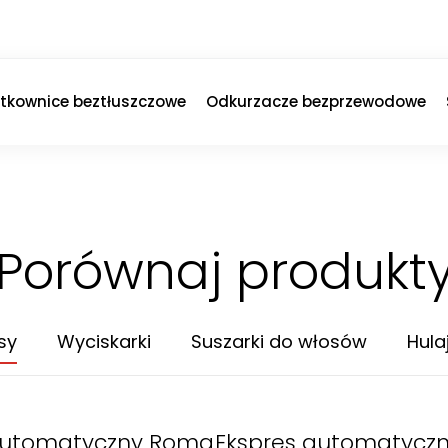
ytkownice beztłuszczowe
Odkurzacze bezprzewodowe
Porównaj produkt
sy
Wyciskarki
Suszarki do włosów
Hula
automatyczny Roma
Ekspres automatyczn