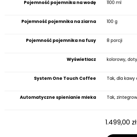
Pojemność pojemnika na wodę
1100 ml
Pojemność pojemnika na ziarna
100 g
Pojemność pojemnika na fusy
8 porcji
Wyświetlacz
kolorowy, dot
System One Touch Coffee
Tak, dla kawy 
Automatyczne spienianie mleka
Tak, zintegro
1.499,00
zł