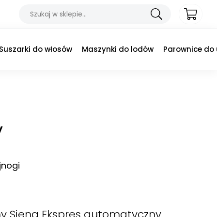
Suszarki do włosów
Maszynki do lodów
Parownice do
y
jnogi
y Siena
Ekspres automatyczny