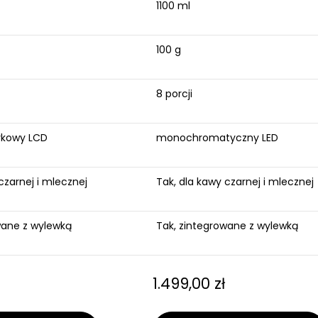
1100 ml
100 g
8 porcji
ykowy LCD
monochromatyczny LED
czarnej i mlecznej
Tak, dla kawy czarnej i mlecznej
wane z wylewką
Tak, zintegrowane z wylewką
1.499,00
zł