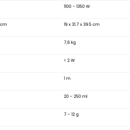
1100 – 1350 W
5 cm
19 x 31.7 x 39.5 cm
7,6 kg
< 2 W
1 m
20 – 250 ml
7 – 12 g