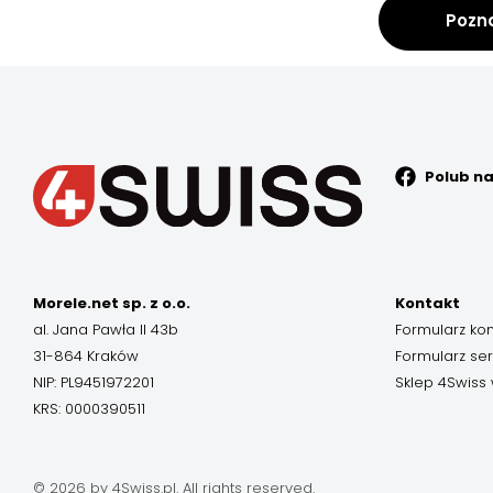
Pozn
Polub n
Morele.net sp. z o.o.
Kontakt
al. Jana Pawła II 43b
Formularz ko
31-864 Kraków
Formularz se
NIP: PL9451972201
Sklep 4Swiss 
KRS: 0000390511
© 2026 by 4Swiss.pl. All rights reserved.