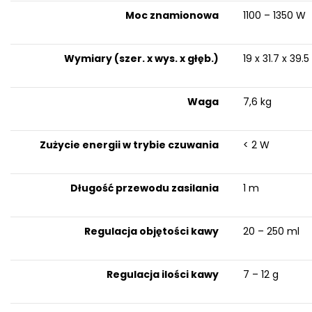
Moc znamionowa
1100 – 1350 W
Wymiary (szer. x wys. x głęb.)
19 x 31.7 x 39.
Waga
7,6 kg
Zużycie energii w trybie czuwania
< 2 W
Długość przewodu zasilania
1 m
Regulacja objętości kawy
20 – 250 ml
Regulacja ilości kawy
7 – 12 g