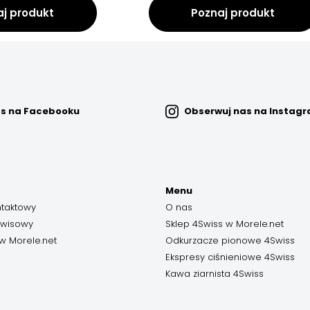
aj produkt
Poznaj produkt
as na Facebooku
Obserwuj nas na Instag
Menu
ntaktowy
O nas
rwisowy
Sklep 4Swiss w Morele.net
w Morele.net
Odkurzacze pionowe 4Swiss
Ekspresy ciśnieniowe 4Swiss
Kawa ziarnista 4Swiss