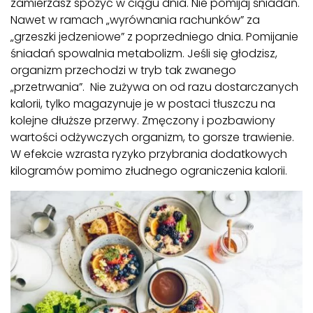
zamierzasz spożyć w ciągu dnia. Nie pomijaj śniadań.
Nawet w ramach „wyrównania rachunków” za
„grzeszki jedzeniowe” z poprzedniego dnia. Pomijanie
śniadań spowalnia metabolizm. Jeśli się głodzisz,
organizm przechodzi w tryb tak zwanego
„przetrwania”. Nie zużywa on od razu dostarczanych
kalorii, tylko magazynuje je w postaci tłuszczu na
kolejne dłuższe przerwy. Zmęczony i pozbawiony
wartości odżywczych organizm, to gorsze trawienie.
W efekcie wzrasta ryzyko przybrania dodatkowych
kilogramów pomimo złudnego ograniczenia kalorii.