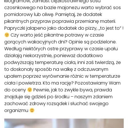
kilogramów, zamiast ciężkostrawnego sosu
czosnkowego na bazie majonezu warto wybrać sos
pomidorowy lub oliwę. Pamiętaj, że dodatek
pikantnych przypraw poprawia przemianę materii.
Papryczki jalapeno jako dodatek do pizzy, „to jest to” !
Czy warto jeść pikantne potrawy w czasie
gorących wakacyjnych dni? Opinie są podzielone.
Według niektórych ostre przyprawy w czasie upału
działają niekorzystnie, ponieważ dodatkowo
podwyższają temperaturę ciała, inni zaś twierdzą, że
to doskonały sposób na walkę z odczuwanym
upałem poprzez wyrównanie różnic w temperaturze
ciała i powietrza. Kto ma rację? Pozostawiamy Wam
do oceny
Pewnie, jak to zwykle bywa, prawda
znajduje się gdzieś po środku – naszym zdaniem
zachować zdrowy rozsądek i słuchać swojego
organizmu