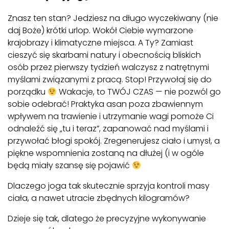
Znasz ten stan? Jedziesz na długo wyczekiwany (nie
daj Boże) krótki urlop. Wokół Ciebie wymarzone
krajobrazy i klimatyczne miejsca. A Ty? Zamiast
cieszyć się skarbami natury i obecnością bliskich
osób przez pierwszy tydzień walczysz z natrętnymi
myślami związanymi z pracą. Stop! Przywołaj się do
porządku
Wakacje, to TWÓJ CZAS — nie pozwól go
sobie odebrać! Praktyka asan poza zbawiennym
wpływem na trawienie i utrzymanie wagi pomoże Ci
odnaleźć się „tu i teraz”, zapanować nad myślami i
przywołać błogi spokój. Zregenerujesz ciało i umysł, a
piękne wspomnienia zostaną na dłużej (i w ogóle
będą miały szansę się pojawić
Dlaczego joga tak skutecznie sprzyja kontroli masy
ciała, a nawet utracie zbędnych kilogramów?
Dzieje się tak, dlatego że precyzyjne wykonywanie