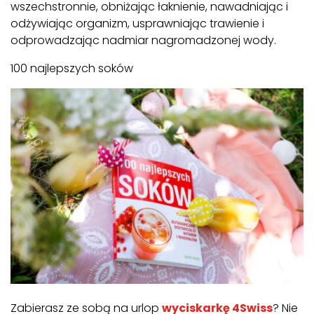
wszechstronnie, obniżając łaknienie, nawadniając i
odżywiając organizm, usprawniając trawienie i
odprowadzając nadmiar nagromadzonej wody.
100 najlepszych soków
Zabierasz ze sobą na urlop
wyciskarkę
4Swiss
? Nie