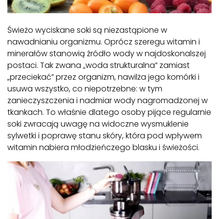
Świeżo wyciskane soki są niezastąpione w
nawadnianiu organizmu. Oprócz szeregu witamin i
minerałów stanowią źródło wody w najdoskonalszej
postaci. Tak zwana „woda strukturalna” zamiast
„przeciekać” przez organizm, nawilża jego komórki i
usuwa wszystko, co niepotrzebne: w tym
zanieczyszczenia i nadmiar wody nagromadzonej w
tkankach. To właśnie dlatego osoby pijące regularnie
soki zwracają uwagę na widoczne wysmuklenie
sylwetki i poprawę stanu skóry, która pod wpływem
witamin nabiera młodzieńczego blasku i świeżości.