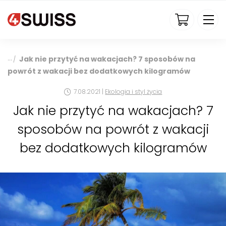
4swiss.pl
Jak nie przytyć na wakacjach? 7 sposobów na
/
powrót z wakacji bez dodatkowych kilogramów
7.08.2021 |
Ekologia i styl życia
Jak nie przytyć na wakacjach? 7
sposobów na powrót z wakacji
bez dodatkowych kilogramów