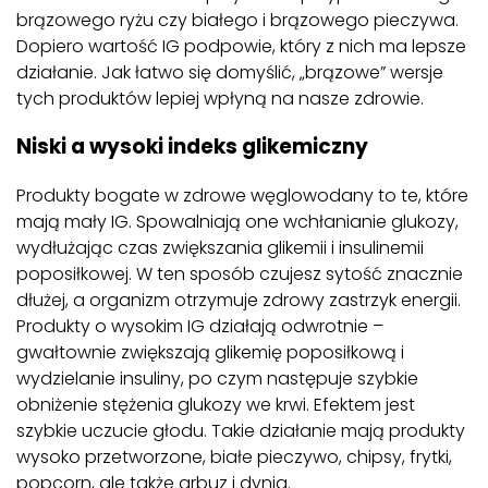
brązowego ryżu czy białego i brązowego pieczywa.
Dopiero wartość IG podpowie, który z nich ma lepsze
działanie. Jak łatwo się domyślić, „brązowe” wersje
tych produktów lepiej wpłyną na nasze zdrowie.
Niski a wysoki indeks glikemiczny
Produkty bogate w zdrowe węglowodany to te, które
mają mały IG. Spowalniają one wchłanianie glukozy,
wydłużając czas zwiększania glikemii i insulinemii
poposiłkowej. W ten sposób czujesz sytość znacznie
dłużej, a organizm otrzymuje zdrowy zastrzyk energii.
Produkty o wysokim IG działają odwrotnie –
gwałtownie zwiększają glikemię poposiłkową i
wydzielanie insuliny, po czym następuje szybkie
obniżenie stężenia glukozy we krwi. Efektem jest
szybkie uczucie głodu. Takie działanie mają produkty
wysoko przetworzone, białe pieczywo, chipsy, frytki,
popcorn, ale także arbuz i dynia.