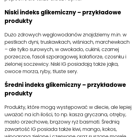
Niski indeks glikemiczny – przykładowe
produkty
Dużo zdrowych węglowodanów znajdziemy m.in. w
pestkach dyni, truskawkach, wiśniach, marchewkach
– ale tylko surowych, w awokado, cukinii, czarnej
porzeczce, fasoli szparagowej, kalafiorze, czosnku i
zielonej soczewicy. Niski IG posiadają także jajka,
owoce morza, ryby, tłuste sery.
Średni indeks glikemiczny – przykładowe
produkty
Produkty, które mogą występować w diecie, ale lepiej
uważać na ich ilości, to np. kasza gryczana, otręby,
masło orzechowe, brązowy ryż basmati. Średnią
zawartość IG posiada także kiwi, mango, kokos,
winogrona zielone i czerwone oraz suszone morele