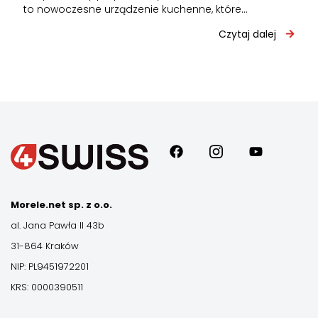
to nowoczesne urządzenie kuchenne, które
przygotowuje potrawy za pomocą intensywnie
Czytaj dalej
cyrkulującego gorącego powietrza zamiast…
Morele.net sp. z o.o.
al. Jana Pawła II 43b
31-864 Kraków
NIP: PL9451972201
KRS: 0000390511