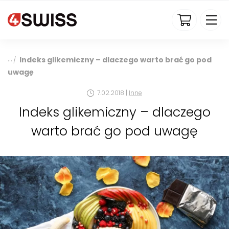
4swiss.pl
Indeks glikemiczny – dlaczego warto brać go pod
/
uwagę
7.02.2018 |
Inne
Indeks glikemiczny – dlaczego
warto brać go pod uwagę