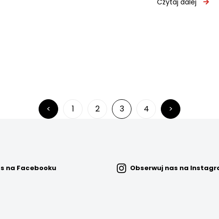
Czytaj dalej
Stronicowanie
<
1
2
3
4
>
wpisów
as na Facebooku
Obserwuj nas na Instag