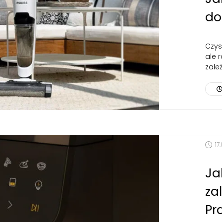
do
Czys
ale 
zale
17
Ja
za
Pr