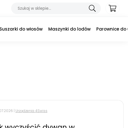
Suszarki do włosów
Maszynki do lodów
Parownice do
.07.2026 |
Urządzenia 4Swiss
k wyczyścić dywan w