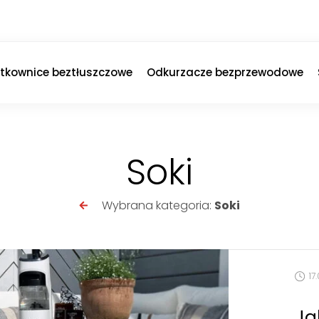
ytkownice beztłuszczowe
Odkurzacze bezprzewodowe
Soki
Wybrana kategoria:
Soki
17
Ja