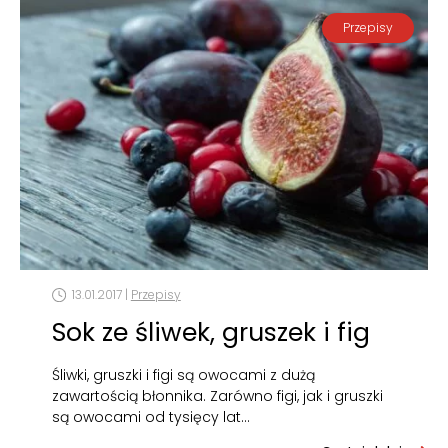
Przepisy
13.01.2017 |
Przepisy
Sok ze śliwek, gruszek i fig
Śliwki, gruszki i figi są owocami z dużą
zawartością błonnika. Zarówno figi, jak i gruszki
są owocami od tysięcy lat…