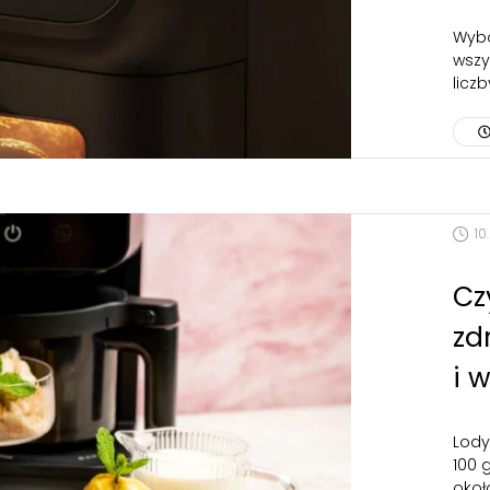
Wybó
wszy
licz
10
Cz
zd
i 
Lody
100 
okoł