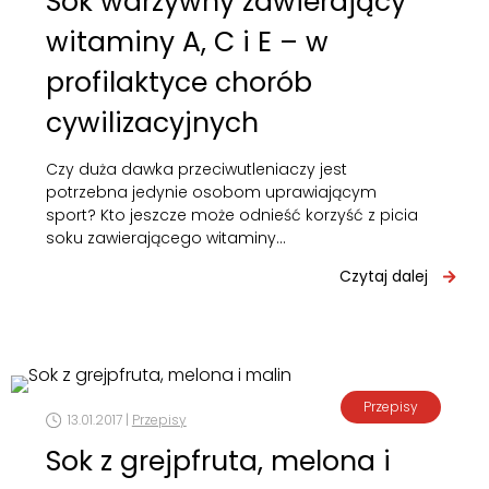
Sok warzywny zawierający
witaminy A, C i E – w
profilaktyce chorób
cywilizacyjnych
Czy duża dawka przeciwutleniaczy jest
potrzebna jedynie osobom uprawiającym
sport? Kto jeszcze może odnieść korzyść z picia
soku zawierającego witaminy…
Czytaj dalej
Przepisy
13.01.2017 |
Przepisy
Sok z grejpfruta, melona i