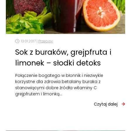
13.01.2017 |
Przepisy
Sok z buraków, grejpfruta i
limonek – słodki detoks
Połączenie bogatego w błonnik i niezwykle
korzystne dla zdrowia betalainy buraka z
stanowiącymi dobre źródła witaminy C
grejpfrutem i limonką…
Czytaj dalej