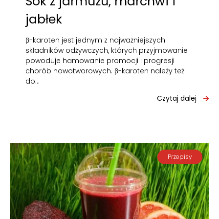
Sok z jarmużu, marchwi i
jabłek
β-karoten jest jednym z najważniejszych
składników odżywczych, których przyjmowanie
powoduje hamowanie promocji i progresji
chorób nowotworowych. β-karoten należy też
do…
Czytaj dalej
Przepisy