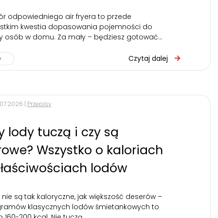
r odpowiedniego air fryera to przede
stkim kwestia dopasowania pojemności do
by osób w domu. Za mały – będziesz gotować…
Czytaj dalej
.07.2026 |
Przepisy
y lody tuczą i czy są
rowe? Wszystko o kaloriach
właściwościach lodów
 nie są tak kaloryczne, jak większość deserów –
gramów klasycznych lodów śmietankowych to
o 160-200 kcal. Nie tuczą…