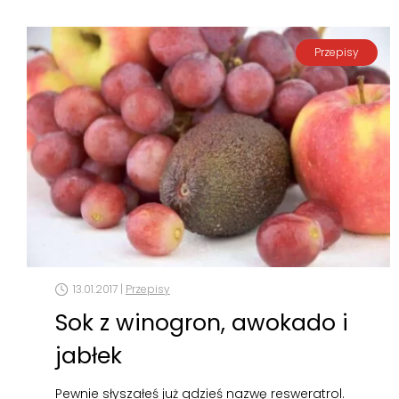
Przepisy
13.01.2017 |
Przepisy
Sok z winogron, awokado i
jabłek
Pewnie słyszałeś już gdzieś nazwę resweratrol.