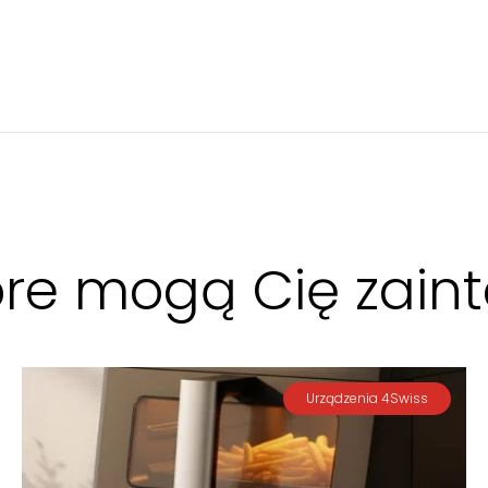
óre mogą Cię zai
Urządzenia 4Swiss