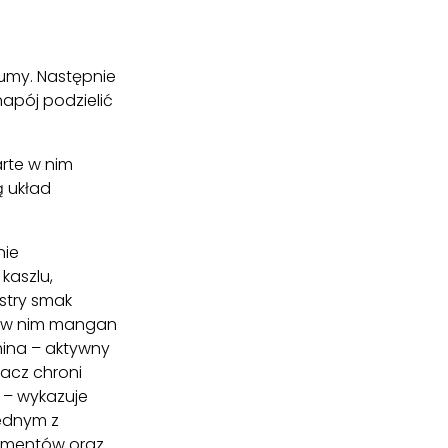
kumy. Następnie
apój podzielić
rte w nim
 układ
nie
kaszlu,
ostry smak
ty w nim mangan
ina – aktywny
iacz chroni
 – wykazuje
jednym z
lementów oraz