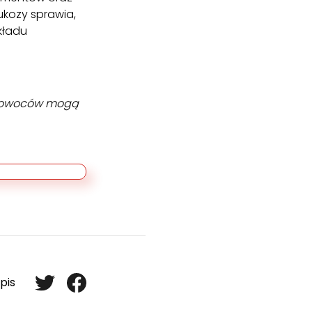
ukozy sprawia,
kładu
 i owoców mogą
pis