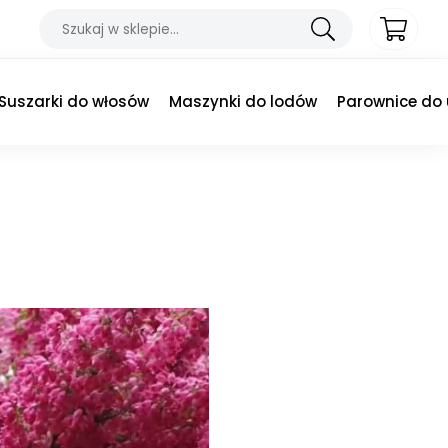
Suszarki do włosów
Maszynki do lodów
Parownice do