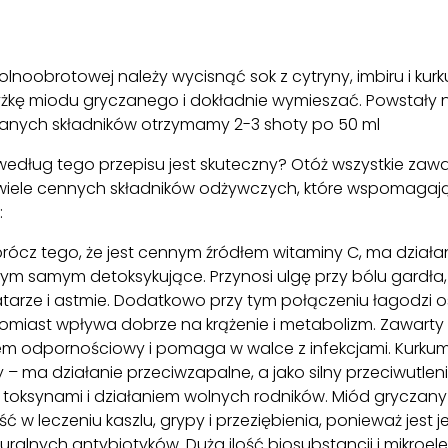
lnoobrotowej należy wycisnąć sok z cytryny, imbiru i kur
żkę miodu gryczanego i dokładnie wymieszać. Powstały n
danych składników otrzymamy 2-3 shoty po 50 ml
edług tego przepisu jest skuteczny? Otóż wszystkie zawa
wiele cennych składników odżywczych, które wspomagają
:
prócz tego, że jest cennym źródłem witaminy C, ma działa
m samym detoksykujące. Przynosi ulgę przy bólu gardła, 
katarze i astmie. Dodatkowo przy tym połączeniu łagodzi 
atomiast wpływa dobrze na krążenie i metabolizm. Zawar
m odpornościowy i pomaga w walce z infekcjami. Kurkum
y – ma działanie przeciwzapalne, a jako silny przeciwutlen
toksynami i działaniem wolnych rodników. Miód gryczany
ć w leczeniu kaszlu, grypy i przeziębienia, ponieważ jest 
uralnych antybiotyków. Duża ilość biosubstancji i mikroe