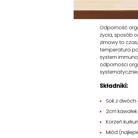
Odporność organ
życia, sposób o
zimowy to czas,
temperatura po
system immunol
odporności org
systematycznie
Składniki:
Sok z dwóch 
2cm kawałek 
Korzeń kurku
Miód (najlepi