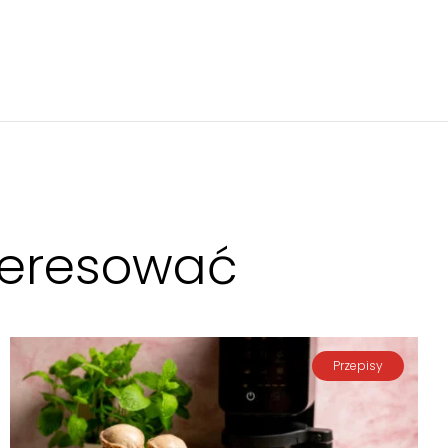
nteresować
Przepisy