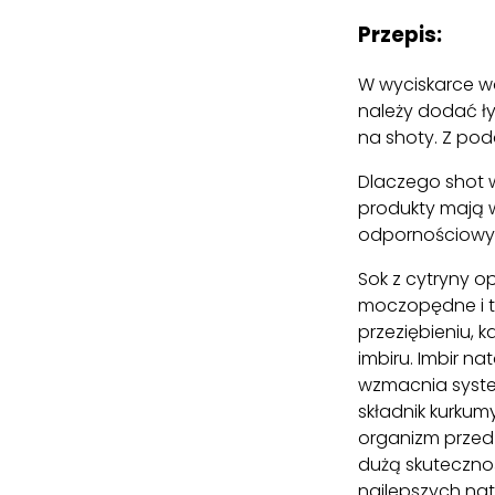
Przepis:
W wyciskarce wo
należy dodać ły
na shoty. Z po
Dlaczego shot w
produkty mają 
odpornościowy
Sok z cytryny o
moczopędne i ty
przeziębieniu, 
imbiru. Imbir n
wzmacnia syste
składnik kurkum
organizm przed 
dużą skutecznoś
najlepszych nat