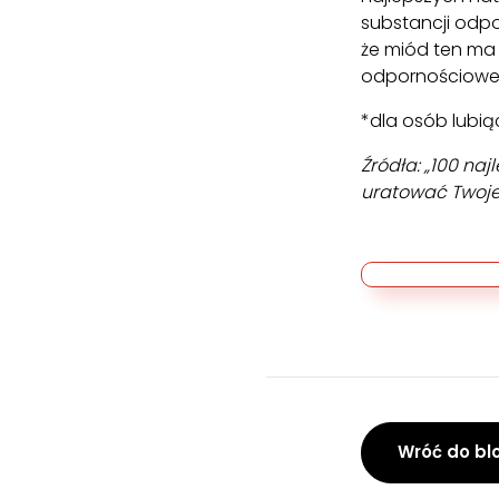
substancji odpo
że miód ten ma
odpornościowe
*dla osób lubią
Źródła: „100 na
uratować Twoje
Wróć do bl