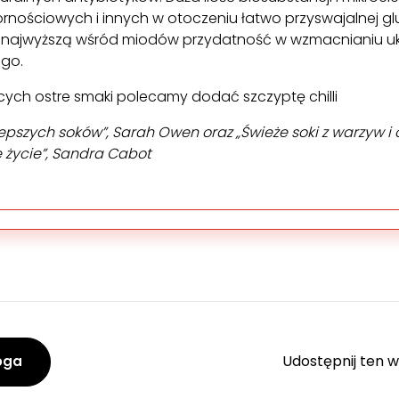
rnościowych i innych w otoczeniu łatwo przyswajalnej gl
 najwyższą wśród miodów przydatność w wzmacnianiu u
go.
cych ostre smaki polecamy dodać szczyptę chilli
jlepszych soków”, Sarah Owen oraz „Świeże soki z warzyw
 życie”, Sandra Cabot
Udostępnij ten w
oga