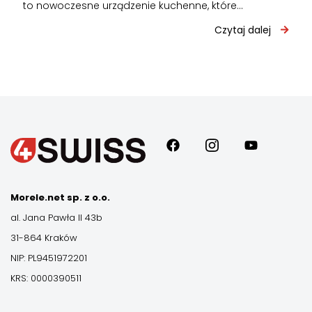
to nowoczesne urządzenie kuchenne, które
przygotowuje potrawy za pomocą intensywnie
Czytaj dalej
cyrkulującego gorącego powietrza zamiast…
Morele.net sp. z o.o.
al. Jana Pawła II 43b
31-864 Kraków
NIP: PL9451972201
KRS: 0000390511