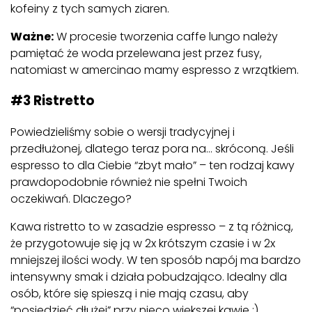
kofeiny z tych samych ziaren.
Ważne:
W procesie tworzenia caffe lungo należy
pamiętać że woda przelewana jest przez fusy,
natomiast w amercinao mamy espresso z wrzątkiem.
#3 Ristretto
Powiedzieliśmy sobie o wersji tradycyjnej i
przedłużonej, dlatego teraz pora na… skróconą. Jeśli
espresso to dla Ciebie “zbyt mało” – ten rodzaj kawy
prawdopodobnie również nie spełni Twoich
oczekiwań. Dlaczego?
Kawa ristretto to w zasadzie espresso – z tą różnicą,
że przygotowuje się ją w 2x krótszym czasie i w 2x
mniejszej ilości wody. W ten sposób napój ma bardzo
intensywny smak i działa pobudzająco. Idealny dla
osób, które się spieszą i nie mają czasu, aby
“posiedzieć dłużej” przy nieco większej kawie :).