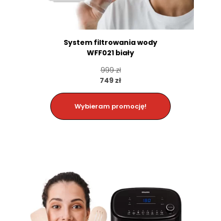
System filtrowania wody
WFF021 biały
999 zł
749 zł
Wybieram promocję!