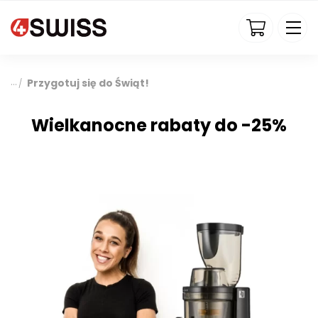
4swiss.pl
Przygotuj się do Świąt!
/
Wielkanocne rabaty do -25%