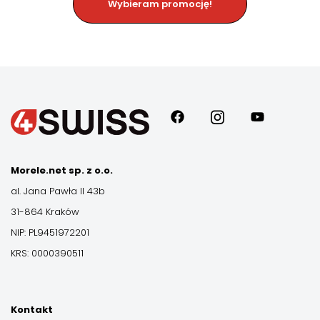
Wybieram promocję!
Morele.net sp. z o.o.
al. Jana Pawła II 43b
31-864 Kraków
NIP: PL9451972201
KRS: 0000390511
Kontakt