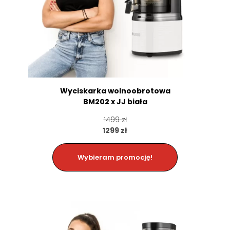
Wyciskarka wolnoobrotowa
BM202 x JJ biała
1499 zł
1299 zł
Wybieram promocję!