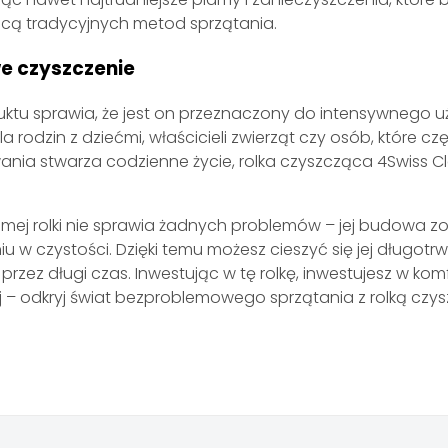
cą tradycyjnych metod sprzątania.
e czyszczenie
ktu sprawia, że jest on przeznaczony do intensywnego u
 rodzin z dziećmi, właścicieli zwierząt czy osób, które cz
wania stwarza codzienne życie, rolka czyszcząca 4Swiss C
amej rolki nie sprawia żadnych problemów – jej budowa z
 w czystości. Dzięki temu możesz cieszyć się jej długotr
z długi czas. Inwestując w tę rolkę, inwestujesz w komfo
 – odkryj świat bezproblemowego sprzątania z rolką czy