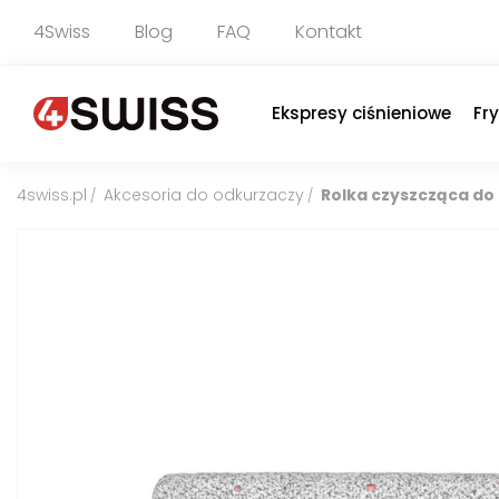
4Swiss
Blog
FAQ
Kontakt
Ekspresy ciśnieniowe
Fr
4swiss.pl
Akcesoria do odkurzaczy
Rolka czyszcząca do
/
/