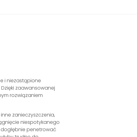
 i niezastąpione
. Dzięki zaawansowanej
alnym rozwiązaniem
 inne zanieczyszczenia,
iągnięcie niespotykanego
ie dogłębnie penetrować
byłyby trudne do