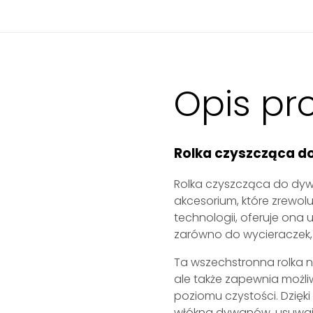
Opis pr
Rolka czyszcząca 
Rolka czyszcząca do dyw
akcesorium, które zrewol
technologii, oferuje ona
zarówno do wycieraczek, 
Ta wszechstronna rolka ni
ale także zapewnia możl
poziomu czystości. Dzięk
włókna dywanów, usuwając