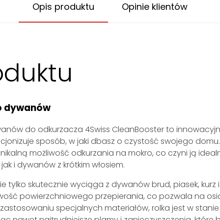
Opis produktu
Opinie klientów
oduktu
do dywanów
anów do odkurzacza 4Swiss CleanBooster to innowacyjne
ucjonizuje sposób, w jaki dbasz o czystość swojego domu
 unikalną możliwość odkurzania na mokro, co czyni ją ide
jak i dywanów z krótkim włosiem.
e tylko skutecznie wyciąga z dywanów brud, piasek, kurz i
iwość powierzchniowego przepierania, co pozwala na os
i zastosowaniu specjalnych materiałów, rolka jest w stan
 nawet najtrudniejsze plamy i zanieczyszczenia, które 