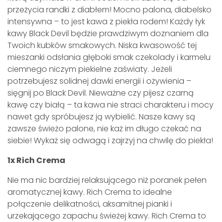
przeżycia randki z diabłem! Mocno palona, diabelsko
intensywna – to jest kawa z piekła rodem! Każdy łyk
kawy Black Devil będzie prawdziwym doznaniem dla
Twoich kubków smakowych. Niska kwasowość tej
mieszanki odsłania głęboki smak czekolady i karmelu
ciemnego niczym piekielne zaświaty. Jeżeli
potrzebujesz solidnej dawki energii i ożywienia –
sięgnij po Black Devil. Nieważne czy pijesz czarną
kawę czy białą – ta kawa nie straci charakteru i mocy
nawet gdy spróbujesz ją wybielić. Nasze kawy są
zawsze świeżo palone, nie każ im długo czekać na
siebie! Wykaż się odwagą i zajrzyj na chwilę do piekła!
1x Rich Crema
Nie ma nic bardziej relaksującego niż poranek pełen
aromatycznej kawy. Rich Crema to idealne
połączenie delikatności, aksamitnej pianki i
urzekającego zapachu świeżej kawy. Rich Crema to