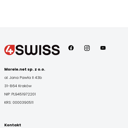
Morele.net sp. z o.o.
al. Jana Pawła II 43b
31-864 Kraków
NIP: PL9451972201
KRS: 0000390511
Kontakt