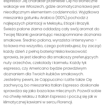
espresso! Jej charakter przeniesie Cię na słoneczne
wakacje we Włoszech, gdzie aromatyczna kawa jest
nieodłącznym elementem codzienności. Wyjątkowa
mieszanka gatunku Arabica (100%) pochodzi z
najlepszych plantacji w Meksyku, Etiopii i Brazylii.
Świeżo palone ziarna oddadzą cały swój aromat do
Twojej filiżanki gwarantując niezapomniane doznania
smakowe. Średnio palona, wyrazista i intensywna –
ta kawa ma wszystko, czego potrzebujesz, by zacząć
każdy dzień z pełną baterią! Niska kwasowość
sprawia, że jest idealna dla smakoszy preferujących
nuty orzechów, czekolady i karmelu. Każdy łyk
espresso, czy Americano będzie prawdziwym
doznaniem dla Twoich kubków smakowych.
Jesteśmy pewni, że Cappuccino i Latte także Cię
zachwycą, bo mieszanka Italian Espresso doskonale
sprawdza się jako baza kaw mlecznych. Pozwól sobie
na chwilę relaksu z Italian Espresso i poczuj się jak w
klimatycznej kawiarni w sercu Florencji.