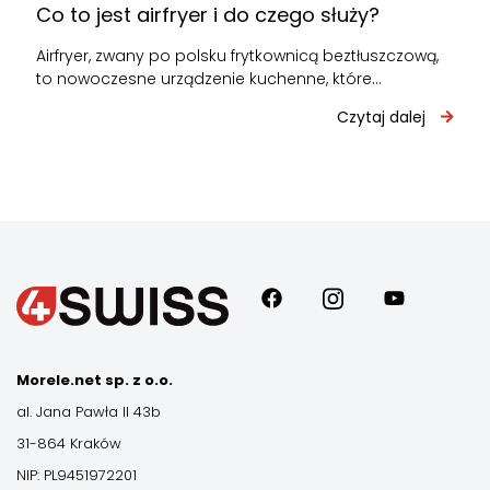
Co to jest airfryer i do czego służy?
Airfryer, zwany po polsku frytkownicą beztłuszczową,
to nowoczesne urządzenie kuchenne, które
przygotowuje potrawy za pomocą intensywnie
Czytaj dalej
cyrkulującego gorącego powietrza zamiast…
Morele.net sp. z o.o.
al. Jana Pawła II 43b
31-864 Kraków
NIP: PL9451972201