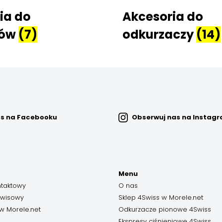
ia do
Akcesoria do
sów
(7)
odkurzaczy
(14)
as na Facebooku
Obserwuj nas na Instag
Menu
ntaktowy
O nas
rwisowy
Sklep 4Swiss w Morele.net
w Morele.net
Odkurzacze pionowe 4Swiss
Ekspresy ciśnieniowe 4Swiss