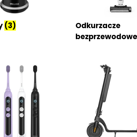
ry
(3)
Odkurzacze
bezprzewodow