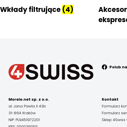
Wkłady filtrujące
(4)
Akcesor
ekspre
Polub n
Morele.net sp. z o.o.
Kontakt
al. Jana Pawła II 43b
Formularz ko
31-864 Kraków
Formularz se
NIP: PL9451972201
Sklep 4Swiss 
KRS: 0000390511