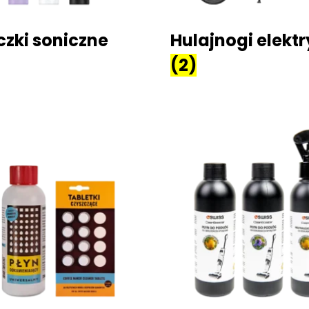
czki soniczne
Hulajnogi elekt
(2)