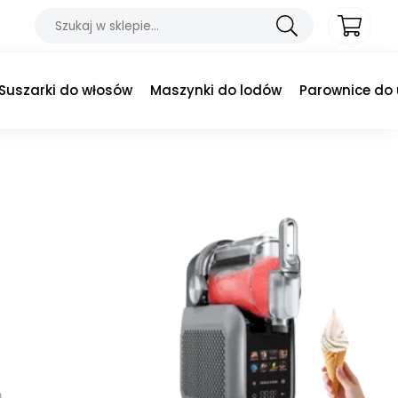
Suszarki do włosów
Maszynki do lodów
Parownice do