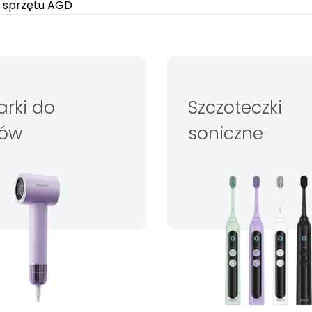
t sprzętu AGD
rki do
Szczoteczki
ów
soniczne