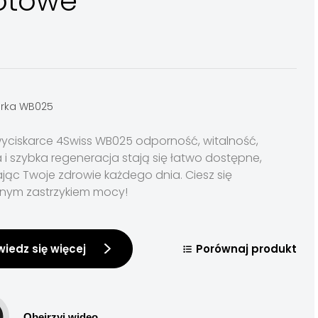
otowe
arka WB025
wyciskarce 4Swiss WB025 odporność, witalność,
 i szybka regeneracja stają się łatwo dostępne,
jąc Twoje zdrowie każdego dnia. Ciesz się
lnym zastrzykiem mocy!
iedz się więcej
Porównaj produkt
Obejrzyj wideo