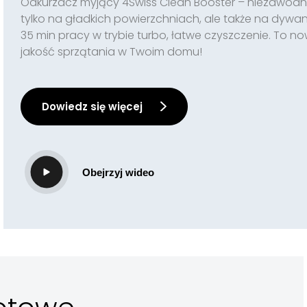
Odkurzacz myjący 4Swiss Clean Booster – niezawodn
tylko na gładkich powierzchniach, ale także na dywa
35 min pracy w trybie turbo, łatwe czyszczenie. To n
jakość sprzątania w Twoim domu!
Dowiedz się więcej
Obejrzyj wideo