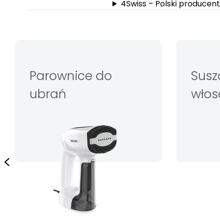
4Swiss – Polski producen
Parownice do
Susza
ubrań
włos