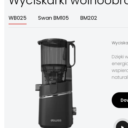
Wyciskarki wolnoobr
WB025
Swan BM105
BM202
Wycisk
Dzięki 
energia
wspiera
natura
Dow