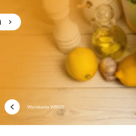
Dowiedz się więcej
SkylightView