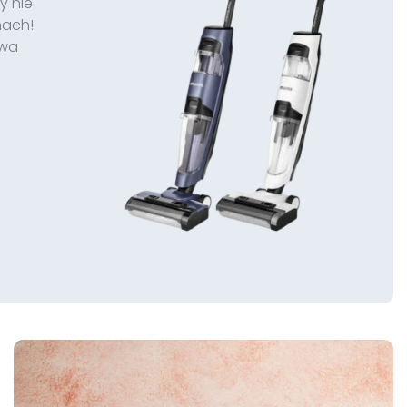
y nie
nach!
owa