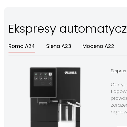
Ekspresy automatyc
Roma A24
Siena A23
Modena A22
Ekspres
Odkryj
flagow
prawdz
zaraze
najnowo