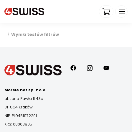
4swiss.pl
Wyniki testów filtrów
/
Morele.net sp. z o.o.
al. Jana Pawła II 43b
31-864 Kraków
NIP: PL9451972201
KRS: 0000390511