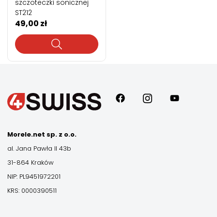
szczoteczki sonicznej
ST212
49,00
zł
Morele.net sp. z o.o.
al. Jana Pawła II 43b
31-864 Kraków
NIP: PL9451972201
KRS: 0000390511